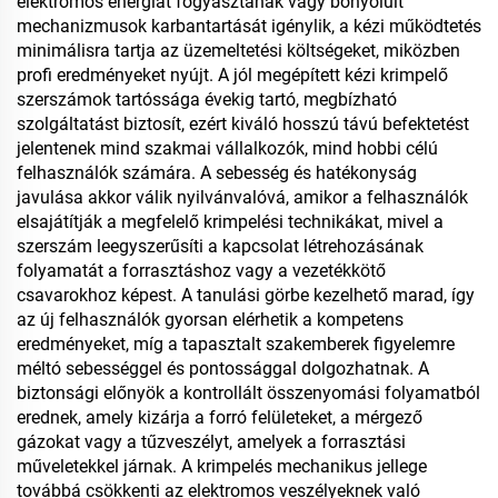
elektromos energiát fogyasztanak vagy bonyolult
mechanizmusok karbantartását igénylik, a kézi működtetés
minimálisra tartja az üzemeltetési költségeket, miközben
profi eredményeket nyújt. A jól megépített kézi krimpelő
szerszámok tartóssága évekig tartó, megbízható
szolgáltatást biztosít, ezért kiváló hosszú távú befektetést
jelentenek mind szakmai vállalkozók, mind hobbi célú
felhasználók számára. A sebesség és hatékonyság
javulása akkor válik nyilvánvalóvá, amikor a felhasználók
elsajátítják a megfelelő krimpelési technikákat, mivel a
szerszám leegyszerűsíti a kapcsolat létrehozásának
folyamatát a forrasztáshoz vagy a vezetékkötő
csavarokhoz képest. A tanulási görbe kezelhető marad, így
az új felhasználók gyorsan elérhetik a kompetens
eredményeket, míg a tapasztalt szakemberek figyelemre
méltó sebességgel és pontossággal dolgozhatnak. A
biztonsági előnyök a kontrollált összenyomási folyamatból
erednek, amely kizárja a forró felületeket, a mérgező
gázokat vagy a tűzveszélyt, amelyek a forrasztási
műveletekkel járnak. A krimpelés mechanikus jellege
továbbá csökkenti az elektromos veszélyeknek való