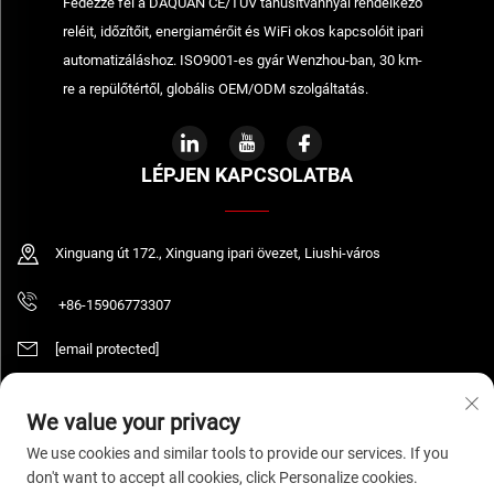
Fedezze fel a DAQUAN CE/TÜV tanúsítvánnyal rendelkező
reléit, időzítőit, energiamérőit és WiFi okos kapcsolóit ipari
automatizáláshoz. ISO9001-es gyár Wenzhou-ban, 30 km-
re a repülőtértől, globális OEM/ODM szolgáltatás.
LÉPJEN KAPCSOLATBA
Xinguang út 172., Xinguang ipari övezet, Liushi-város
+86-15906773307
[email protected]
We value your privacy
Szerzői jog © 2026 WENZHOU DAQUAN ELECTRIC CO.,LTD Minden jog
We use cookies and similar tools to provide our services. If you
fenntartva.
Adatvédelmi irányelvek
don't want to accept all cookies, click Personalize cookies.