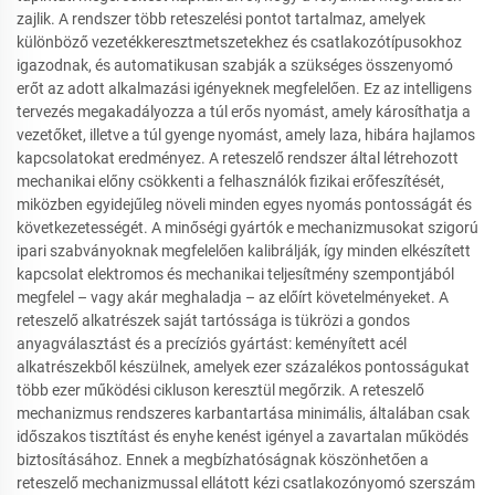
zajlik. A rendszer több reteszelési pontot tartalmaz, amelyek
különböző vezetékkeresztmetszetekhez és csatlakozótípusokhoz
igazodnak, és automatikusan szabják a szükséges összenyomó
erőt az adott alkalmazási igényeknek megfelelően. Ez az intelligens
tervezés megakadályozza a túl erős nyomást, amely károsíthatja a
vezetőket, illetve a túl gyenge nyomást, amely laza, hibára hajlamos
kapcsolatokat eredményez. A reteszelő rendszer által létrehozott
mechanikai előny csökkenti a felhasználók fizikai erőfeszítését,
miközben egyidejűleg növeli minden egyes nyomás pontosságát és
következetességét. A minőségi gyártók e mechanizmusokat szigorú
ipari szabványoknak megfelelően kalibrálják, így minden elkészített
kapcsolat elektromos és mechanikai teljesítmény szempontjából
megfelel – vagy akár meghaladja – az előírt követelményeket. A
reteszelő alkatrészek saját tartóssága is tükrözi a gondos
anyagválasztást és a precíziós gyártást: keményített acél
alkatrészekből készülnek, amelyek ezer százalékos pontosságukat
több ezer működési cikluson keresztül megőrzik. A reteszelő
mechanizmus rendszeres karbantartása minimális, általában csak
időszakos tisztítást és enyhe kenést igényel a zavartalan működés
biztosításához. Ennek a megbízhatóságnak köszönhetően a
reteszelő mechanizmussal ellátott kézi csatlakozónyomó szerszám