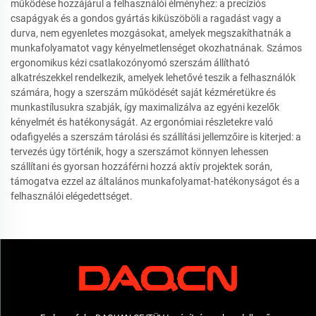
működése hozzájárul a felhasználói élményhez: a precíziós
csapágyak és a gondos gyártás kiküszöböli a ragadást vagy a
durva, nem egyenletes mozgásokat, amelyek megszakíthatnák a
munkafolyamatot vagy kényelmetlenséget okozhatnának. Számos
ergonomikus kézi csatlakozónyomó szerszám állítható
alkatrészekkel rendelkezik, amelyek lehetővé teszik a felhasználók
számára, hogy a szerszám működését saját kézméretükre és
munkastílusukra szabják, így maximalizálva az egyéni kezelők
kényelmét és hatékonyságát. Az ergonómiai részletekre való
odafigyelés a szerszám tárolási és szállítási jellemzőire is kiterjed: a
tervezés úgy történik, hogy a szerszámot könnyen lehessen
szállítani és gyorsan hozzáférni hozzá aktív projektek során,
támogatva ezzel az általános munkafolyamat-hatékonyságot és a
felhasználói elégedettséget.