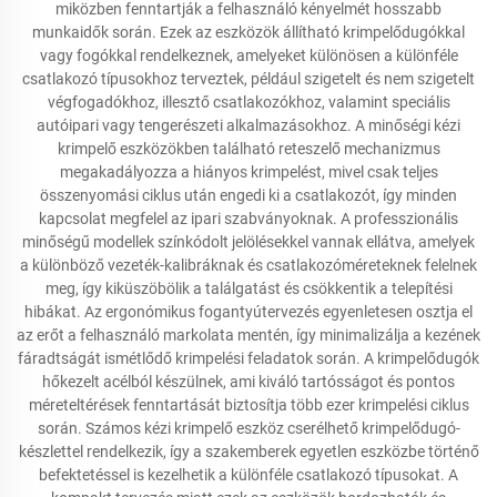
miközben fenntartják a felhasználó kényelmét hosszabb
munkaidők során. Ezek az eszközök állítható krimpelődugókkal
vagy fogókkal rendelkeznek, amelyeket különösen a különféle
csatlakozó típusokhoz terveztek, például szigetelt és nem szigetelt
végfogadókhoz, illesztő csatlakozókhoz, valamint speciális
autóipari vagy tengerészeti alkalmazásokhoz. A minőségi kézi
krimpelő eszközökben található reteszelő mechanizmus
megakadályozza a hiányos krimpelést, mivel csak teljes
összenyomási ciklus után engedi ki a csatlakozót, így minden
kapcsolat megfelel az ipari szabványoknak. A professzionális
minőségű modellek színkódolt jelölésekkel vannak ellátva, amelyek
a különböző vezeték-kalibráknak és csatlakozóméreteknek felelnek
meg, így kiküszöbölik a találgatást és csökkentik a telepítési
hibákat. Az ergonómikus fogantyútervezés egyenletesen osztja el
az erőt a felhasználó markolata mentén, így minimalizálja a kezének
fáradtságát ismétlődő krimpelési feladatok során. A krimpelődugók
hőkezelt acélból készülnek, ami kiváló tartósságot és pontos
méreteltérések fenntartását biztosítja több ezer krimpelési ciklus
során. Számos kézi krimpelő eszköz cserélhető krimpelődugó-
készlettel rendelkezik, így a szakemberek egyetlen eszközbe történő
befektetéssel is kezelhetik a különféle csatlakozó típusokat. A