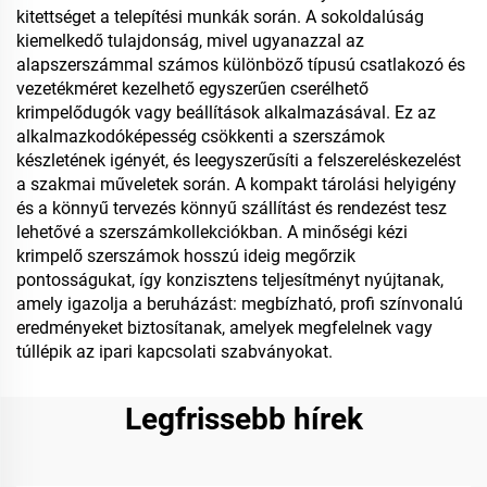
kitettséget a telepítési munkák során. A sokoldalúság
kiemelkedő tulajdonság, mivel ugyanazzal az
alapszerszámmal számos különböző típusú csatlakozó és
vezetékméret kezelhető egyszerűen cserélhető
krimpelődugók vagy beállítások alkalmazásával. Ez az
alkalmazkodóképesség csökkenti a szerszámok
készletének igényét, és leegyszerűsíti a felszereléskezelést
a szakmai műveletek során. A kompakt tárolási helyigény
és a könnyű tervezés könnyű szállítást és rendezést tesz
lehetővé a szerszámkollekciókban. A minőségi kézi
krimpelő szerszámok hosszú ideig megőrzik
pontosságukat, így konzisztens teljesítményt nyújtanak,
amely igazolja a beruházást: megbízható, profi színvonalú
eredményeket biztosítanak, amelyek megfelelnek vagy
túllépik az ipari kapcsolati szabványokat.
Legfrissebb hírek