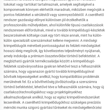
tokokat vagy tartókat tartalmaznak, amelyek segítségével a
komponensek könnyen elérhetők maradnak, miközben megóvják a
pontos felületeket a sérüléstől vagy szennyeződéstől. A cserélhető
rendszer gazdasági előnyei különösen jól érzékelhetők a
professzionális műhelyekben, ahol különféle típusú csatlakozások
rendszeresen előfordulnak, mivel a további krimpelődugó-készletek
beszerzésének költsége csak egy tört része annak, mint ha külön-
külön specializált szerszámokat kellene megvenni. A minőségi
krimpelődugók méretbeli pontosságukat és felületi minőségüket
hosszú ideig megőrzik, így következetes teljesítményt nyújtanak,
amely indokolja a prémium összetevőkbe történő befektetést. A
megbízható gyártók termékcsaládjai között a krimpelődugó-
felületek szabványosítása gyakran lehetővé teszi a felhasználók
számára, hogy ugyanazon gyártó további krimpelődugóival
bővítsék képességeiket anélkül, hogy kompatibilitási problémák
merülnének fel. Ez a bővíthetőség jövőbiztosítja a szerszámra
történő befektetést, lehetővé téve a felhasználók számára, hogy új
csatlakozótechnológiákhoz vagy projektigényekhez
alkalmazkodjanak anélkül, hogy az egész krimpelőrendszerüket
lecserélnék. A cserélhető krimpelődugókhoz szükséges precíziós
mérnöki munka szigorú gyártási tűréseket és minőségellenőrzési