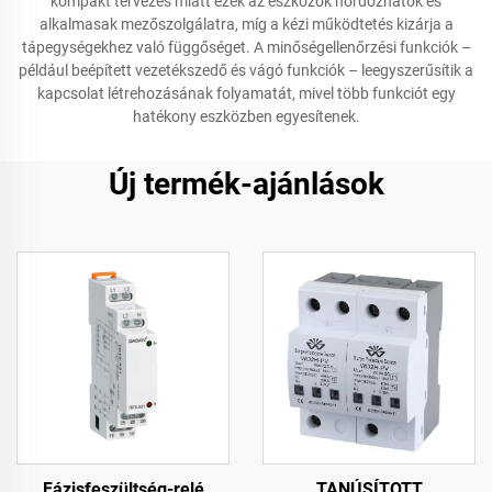
kompakt tervezés miatt ezek az eszközök hordozhatók és
alkalmasak mezőszolgálatra, míg a kézi működtetés kizárja a
tápegységekhez való függőséget. A minőségellenőrzési funkciók –
például beépített vezetékszedő és vágó funkciók – leegyszerűsítik a
kapcsolat létrehozásának folyamatát, mivel több funkciót egy
hatékony eszközben egyesítenek.
Új termék-ajánlások
Fázisfeszültség-relé
TANÚSÍTOTT