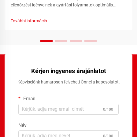
ellenőrzést igényelnek a gyártási folyamatok optimális
teljesítményének, biztonságának és hatékonyságának
biztosítása érdekében. A időzítő relé kulcsfontosságú
További információ
komponens ezeknek a rendszereknek, ami pontos időalapú
kapcsolót biztosít...
Kérjen ingyenes árajánlatot
Képviselőnk hamarosan felveheti Önnel a kapcsolatot.
Email
0/100
Név
0/100