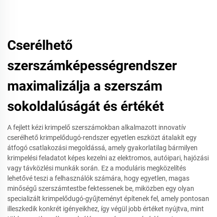
Cserélhető
szerszámképességrendszer
maximalizálja a szerszám
sokoldalúságát és értékét
A fejlett kézi krimpelő szerszámokban alkalmazott innovatív
cserélhető krimpelődugó-rendszer egyetlen eszközt átalakít egy
átfogó csatlakozási megoldássá, amely gyakorlatilag bármilyen
krimpelési feladatot képes kezelni az elektromos, autóipari, hajózási
vagy távközlési munkák során. Ez a moduláris megközelítés
lehetővé teszi a felhasználók számára, hogy egyetlen, magas
minőségű szerszámtestbe fektessenek be, miközben egy olyan
specializált krimpelődugó-gyűjteményt építenek fel, amely pontosan
illeszkedik konkrét igényeikhez, így végül jobb értéket nyújtva, mint