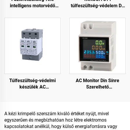
intelligens motorvédő
túlfeszültség-védelem DC
túlfeszültség-védő
SPD túlfeszültségvédelem
fázishibás relé
Intelligens túlfeszültség-
védelmi készülék
Túlfeszültség-védelmi
AC Monitor Din Sínre
készülék AC
Szerelhető
túlfeszültségvédelem
Villamosenergia
Intelligens túlfeszültség-
Frekvenciamérő,
védelmi készülék SPD
Többfunkciós Digitális
Kijelzőműszer
A kézi krimpelő szerszám kiváló értéket nyújt, mivel
egyszerűen és megbízhatóan hoz létre elektromos
kapcsolatokat anélkül, hogy külső energiaforrásra vagy