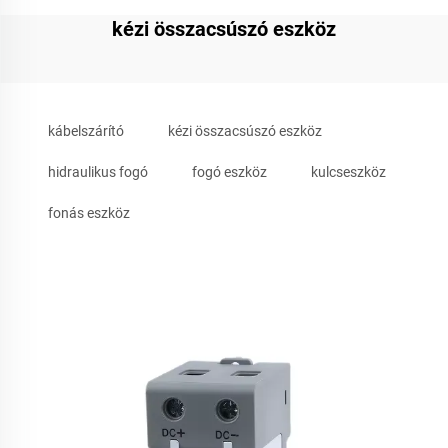
kézi összacsúszó eszköz
kábelszárító
kézi összacsúszó eszköz
hidraulikus fogó
fogó eszköz
kulcseszköz
fonás eszköz