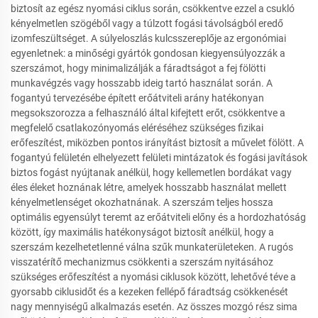
biztosít az egész nyomási ciklus során, csökkentve ezzel a csukló
kényelmetlen szögéből vagy a túlzott fogási távolságból eredő
izomfeszültséget. A súlyeloszlás kulcsszereplője az ergonómiai
egyenletnek: a minőségi gyártók gondosan kiegyensúlyozzák a
szerszámot, hogy minimalizálják a fáradtságot a fej fölötti
munkavégzés vagy hosszabb ideig tartó használat során. A
fogantyú tervezésébe épített erőátviteli arány hatékonyan
megsokszorozza a felhasználó által kifejtett erőt, csökkentve a
megfelelő csatlakozónyomás eléréséhez szükséges fizikai
erőfeszítést, miközben pontos irányítást biztosít a művelet fölött. A
fogantyú felületén elhelyezett felületi mintázatok és fogási javítások
biztos fogást nyújtanak anélkül, hogy kellemetlen bordákat vagy
éles éleket hoznának létre, amelyek hosszabb használat mellett
kényelmetlenséget okozhatnának. A szerszám teljes hossza
optimális egyensúlyt teremt az erőátviteli előny és a hordozhatóság
között, így maximális hatékonyságot biztosít anélkül, hogy a
szerszám kezelhetetlenné válna szűk munkaterületeken. A rugós
visszatérítő mechanizmus csökkenti a szerszám nyitásához
szükséges erőfeszítést a nyomási ciklusok között, lehetővé téve a
gyorsabb ciklusidőt és a kezeken fellépő fáradtság csökkenését
nagy mennyiségű alkalmazás esetén. Az összes mozgó rész sima