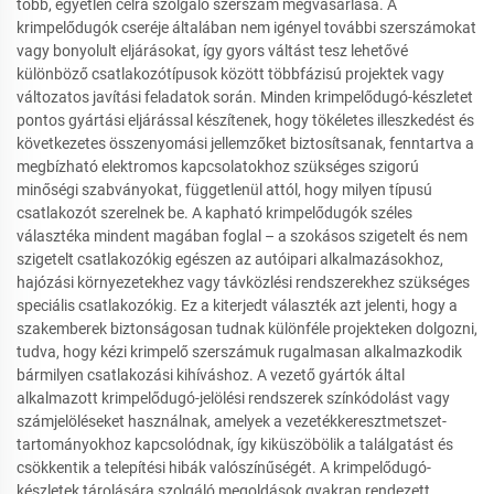
több, egyetlen célra szolgáló szerszám megvásárlása. A
krimpelődugók cseréje általában nem igényel további szerszámokat
vagy bonyolult eljárásokat, így gyors váltást tesz lehetővé
különböző csatlakozótípusok között többfázisú projektek vagy
változatos javítási feladatok során. Minden krimpelődugó-készletet
pontos gyártási eljárással készítenek, hogy tökéletes illeszkedést és
következetes összenyomási jellemzőket biztosítsanak, fenntartva a
megbízható elektromos kapcsolatokhoz szükséges szigorú
minőségi szabványokat, függetlenül attól, hogy milyen típusú
csatlakozót szerelnek be. A kapható krimpelődugók széles
választéka mindent magában foglal – a szokásos szigetelt és nem
szigetelt csatlakozókig egészen az autóipari alkalmazásokhoz,
hajózási környezetekhez vagy távközlési rendszerekhez szükséges
speciális csatlakozókig. Ez a kiterjedt választék azt jelenti, hogy a
szakemberek biztonságosan tudnak különféle projekteken dolgozni,
tudva, hogy kézi krimpelő szerszámuk rugalmasan alkalmazkodik
bármilyen csatlakozási kihíváshoz. A vezető gyártók által
alkalmazott krimpelődugó-jelölési rendszerek színkódolást vagy
számjelöléseket használnak, amelyek a vezetékkeresztmetszet-
tartományokhoz kapcsolódnak, így kiküszöbölik a találgatást és
csökkentik a telepítési hibák valószínűségét. A krimpelődugó-
készletek tárolására szolgáló megoldások gyakran rendezett