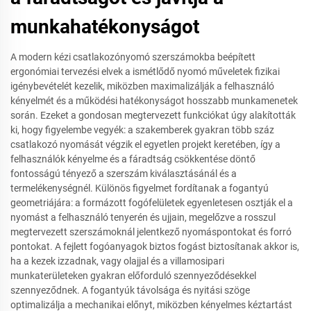
munkahatékonyságot
A modern kézi csatlakozónyomó szerszámokba beépített
ergonómiai tervezési elvek a ismétlődő nyomó műveletek fizikai
igénybevételét kezelik, miközben maximalizálják a felhasználó
kényelmét és a működési hatékonyságot hosszabb munkamenetek
során. Ezeket a gondosan megtervezett funkciókat úgy alakították
ki, hogy figyelembe vegyék: a szakemberek gyakran több száz
csatlakozó nyomását végzik el egyetlen projekt keretében, így a
felhasználók kényelme és a fáradtság csökkentése döntő
fontosságú tényező a szerszám kiválasztásánál és a
termelékenységnél. Különös figyelmet fordítanak a fogantyú
geometriájára: a formázott fogófelületek egyenletesen osztják el a
nyomást a felhasználó tenyerén és ujjain, megelőzve a rosszul
megtervezett szerszámoknál jelentkező nyomáspontokat és forró
pontokat. A fejlett fogóanyagok biztos fogást biztosítanak akkor is,
ha a kezek izzadnak, vagy olajjal és a villamosipari
munkaterületeken gyakran előforduló szennyeződésekkel
szennyeződnek. A fogantyúk távolsága és nyitási szöge
optimalizálja a mechanikai előnyt, miközben kényelmes kéztartást