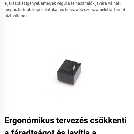
eljárásokat igényel, amelyek végül a felhasználók javára válnak:
megbízhatóbb kapcsolatokat és hosszabb szerszámélettartamot
biztosítanak.
Ergonómikus tervezés csökkenti
a fáradtságot és javítja a