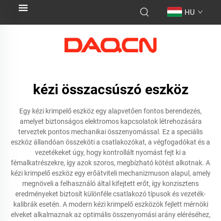
HU
kézi összacsúszó eszköz
Egy kézi krimpelő eszköz egy alapvetően fontos berendezés,
amelyet biztonságos elektromos kapcsolatok létrehozására
terveztek pontos mechanikai összenyomással. Ez a speciális
eszköz állandóan összeköti a csatlakozókat, a végfogadókat és a
vezetékeket úgy, hogy kontrollált nyomást fejt ki a
fémalkatrészekre, így azok szoros, megbízható kötést alkotnak. A
kézi krimpelő eszköz egy erőátviteli mechanizmuson alapul, amely
megnöveli a felhasználó által kifejtett erőt, így konzisztens
eredményeket biztosít különféle csatlakozó típusok és vezeték-
kalibrák esetén. A modern kézi krimpelő eszközök fejlett mérnöki
elveket alkalmaznak az optimális összenyomási arány eléréséhez,