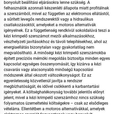
bonyolult beállítási eljárásokra lenne szükség. A
felhasználók azonnali készenléti állapota miatt profitálnak
a szerszámból, mivel az független az elektromos ellátástól,
a sűrített levegős rendszerektől vagy a hidraulikus
csatlakozásoktól, amelyeket a motoros alternatívák
igényelnek. Ez a függetlenség rendkívül sokoldalúvá teszi a
kézi krimpelő szerszámot mezői alkalmazásokhoz,
vészhelyzeti javításokhoz és távoli telepítésekhez, ahol az
energiaellátás bizonytalan vagy gyakorlatilag nem
megvalósítható. A minőségi kézi krimpelő szerszámokba
épített precíziós mérnöki megoldás biztosítja minden egyes
kapcsolat egységes összenyomását, így kizárva a kézi
csavarás vagy alacsonyabb minőségű kapcsolási
módszerek által okozott változékonyságot. Ez az
egyenletesség közvetlenül javítja a rendszer
megbízhatóságát, és idővel csökkenti a karbantartási
igényeket. A költséghatékonyság további jelentős előnyt
jelent, mivel a kézi krimpelő szerszámhoz nincs szükség
folyamatos üzemeltetési költségekre – csak az elsődleges
vételárra. Ellentétben a motoros alternatívákkal, amelyek