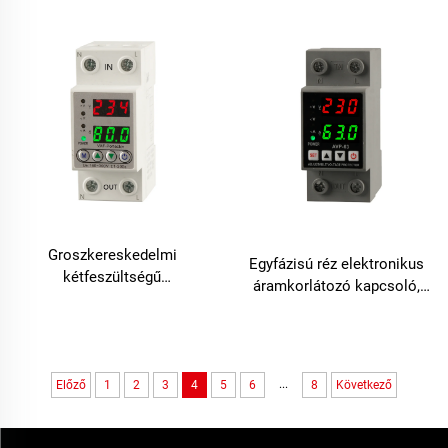
Groszkereskedelmi
Egyfázisú réz elektronikus
kétfeszültségű
áramkorlátozó kapcsoló,
védőberendezés, beállítható
automatikus visszaállítású
220 V, 40 A / 63 A, 2-pólusú
túl- és alulfeszültség-
túlfeszültség-stabilizátor
védelemmel, váltóáramú
áramkörhöz
...
Előző
1
2
3
4
5
6
8
Következő