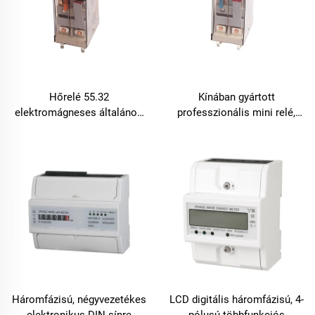
Hőrelé 55.32
Kínában gyártott
elektromágneses általános
professzionális mini relé,
célú relé
általános célú relé
Háromfázisú, négyvezetékes
LCD digitális háromfázisú, 4-