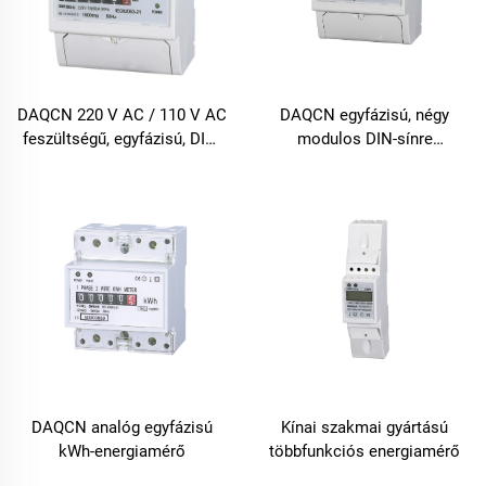
DAQCN 220 V AC / 110 V AC
DAQCN egyfázisú, négy
feszültségű, egyfázisú, DIN-
modulos DIN-sínre
sínre szerelhető
szerelhető villamosenergia-
energiamérő
mérő
DAQCN analóg egyfázisú
Kínai szakmai gyártású
kWh-energiamérő
többfunkciós energiamérő