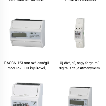
elektronikus DIN-sínre
pólusú többfunkciós
szerelhető aktív energiamérő
fogyasztásmérő kWh-mérési
ipari célra
funkcióval, DIN-sínre
szerelhető
DAQCN 123 mm szélességű
Új dizájnú, nagy forgalmú
modulok LCD kijelzővel,
digitális teljesítménymérő
háromfázisú DIN-sínre
egyfázisú, kétmodulos kWh-
szerelhető fogyasztásmérő
mérő