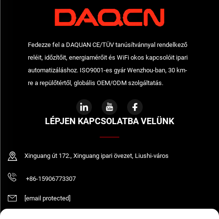
Fedezze fel a DAQUAN CE/TÜV tanúsítvánnyal rendelkező
reléit, időzítőit, energiamérőit és WiFi okos kapcsolóit ipari
automatizáláshoz. ISO9001-es gyár Wenzhou-ban, 30 km-
re a repülőtértől, globális OEM/ODM szolgáltatás.
LÉPJEN KAPCSOLATBA VELÜNK
Xinguang út 172., Xinguang ipari övezet, Liushi-város
+86-15906773307
[email protected]