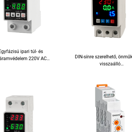
Egyfázisú ipari túl- és
DIN-sínre szerelhető, önm
láramvédelem 220V AC
visszaálló
tronikus túlterhelés elleni
túlfeszültség-/alacsonyfesz
delem PC anyagból SVC
relé – beállítható paraméter
használatra
LED-jelzéssel