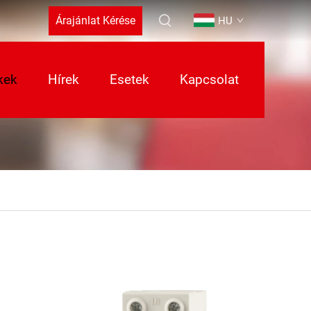
Árajánlat Kérése
HU
kek
Hírek
Esetek
Kapcsolat