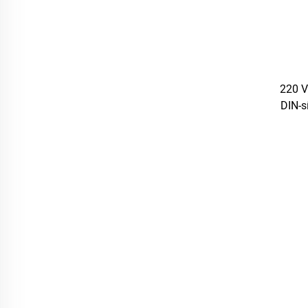
220 V
DIN-s
túlfesz
védő, 