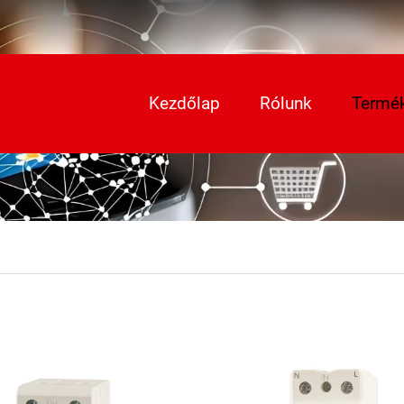
Kezdőlap
Rólunk
Termé