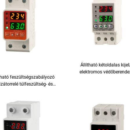
Állítható kétoldalas kije
elektromos védőberende
tható feszültségszabályozó
folyamatos online túlfeszül
izátorrelé túlfeszültség- és
alacsonyfeszültség-védelem,
onyfeszültség-védelemmel,
LED-kijelző
valamint váltóáramú
túláramvédelemmel