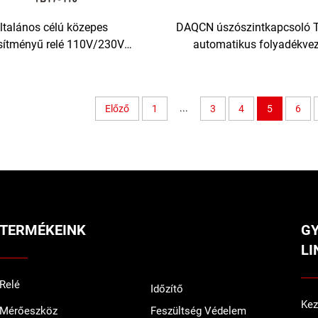
ltalános célú közepes
DAQCN úszószintkapcsoló T
esítményű relé 110V/230V
automatikus folyadékvez
 ipari vezérlőszekrényhez
vízszint-vezérlő Folyadéks
kapcsoló
...
Előző
1
3
4
5
6
TERMÉKEINK
G
LI
Relé
Időzítő
Kez
Mérőeszköz
Feszültség Védelem