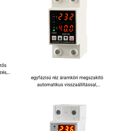
lzős
zés,
egyfázisú réz áramköri megszakító
tség- és
automatikus visszaállítással,
 220 V,
állítható feszültségvédelemmel,
elektronikus váltakozó árammal