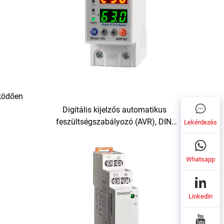
űködően
Digitális kijelzős automatikus
ültség-
feszültségszabályozó (AVR), DIN-
Lekérdezés
ekkel és
sínre szerelhető védőberendezés
túlfeszültség- és
túláramvédelemmel, 220 V / 230 V
Whatsapp
AC, 50 / 60 Hz, DIN-sínre szerelhető
feszültségvédő
Linkedin