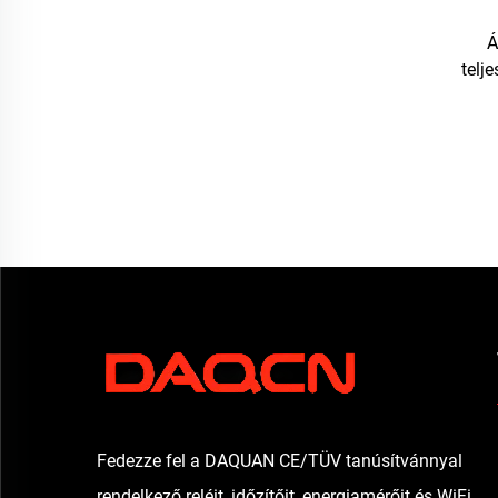
Á
telj
AC/DC
Fedezze fel a DAQUAN CE/TÜV tanúsítvánnyal
rendelkező reléit, időzítőit, energiamérőit és WiFi