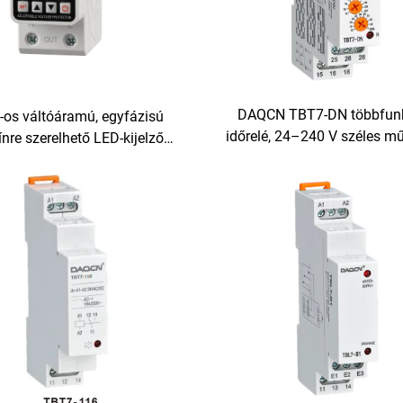
DAQCN TBT7-DN többfun
-os váltóáramú, egyfázisú
időrelé, 24–240 V széles m
ínre szerelhető LED-kijelző
feszültség-tartomány, DIN
rövidzárvédő és
szerelhető időrelé, bekapc
ültség-/alacsonyfeszültség-
időzítő
polikarbonát (PC) anyagból
készült