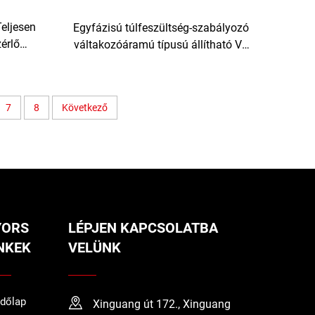
eljesen
Egyfázisú túlfeszültség-szabályozó
érlő
váltakozóáramú típusú állítható VA
zint-
feszültség- és áramvédő AVR-80
220 V kimenettel SVC használatra
7
8
Következő
YORS
LÉPJEN KAPCSOLATBA
NKEK
VELÜNK
dőlap
Xinguang út 172., Xinguang