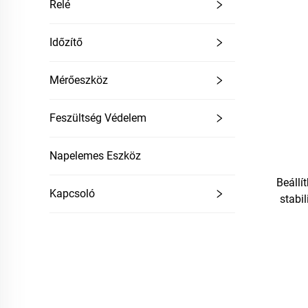
Relé
Időzítő
Mérőeszköz
Feszültség Védelem
Napelemes Eszköz
Beállí
Kapcsoló
stabil
alacs