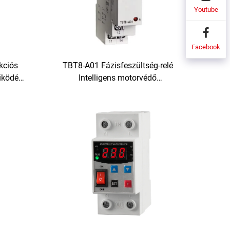
Youtube
Facebook
kciós
TBT8-A01 Fázisfeszültség-relé
űködési
Intelligens motorvédő
-sínre
Feszültségtúlterhelés-védelem
solási
Fázishibajelző relé