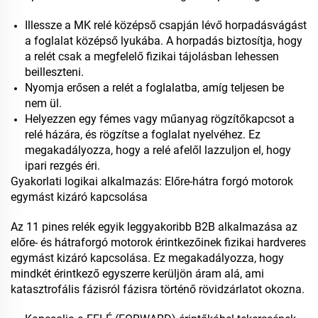
Illessze a MK relé középső csapján lévő horpadásvágást
a foglalat középső lyukába. A horpadás biztosítja, hogy
a relét csak a megfelelő fizikai tájolásban lehessen
beilleszteni.
Nyomja erősen a relét a foglalatba, amíg teljesen be
nem ül.
Helyezzen egy fémes vagy műanyag rögzítőkapcsot a
relé házára, és rögzítse a foglalat nyelvéhez. Ez
megakadályozza, hogy a relé afelől lazzuljon el, hogy
ipari rezgés éri.
Gyakorlati logikai alkalmazás: Előre-hátra forgó motorok
egymást kizáró kapcsolása
Az 11 pines relék egyik leggyakoribb B2B alkalmazása az
előre- és hátraforgó motorok érintkezőinek fizikai hardveres
egymást kizáró kapcsolása. Ez megakadályozza, hogy
mindkét érintkező egyszerre kerüljön áram alá, ami
katasztrofális fázisról fázisra történő rövidzárlatot okozna.