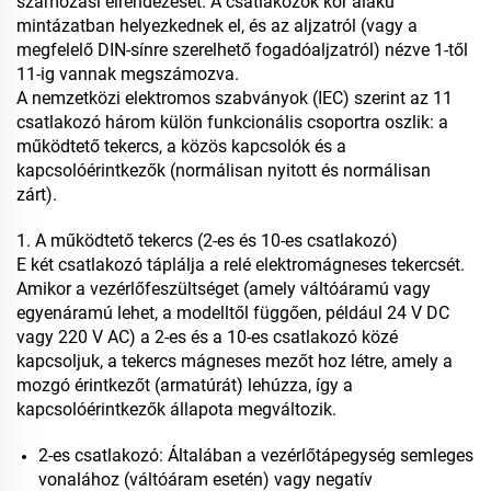
számozási elrendezését. A csatlakozók kör alakú
mintázatban helyezkednek el, és az aljzatról (vagy a
megfelelő DIN-sínre szerelhető fogadóaljzatról) nézve 1-től
11-ig vannak megszámozva.
A nemzetközi elektromos szabványok (IEC) szerint az 11
csatlakozó három külön funkcionális csoportra oszlik: a
működtető tekercs, a közös kapcsolók és a
kapcsolóérintkezők (normálisan nyitott és normálisan
zárt).
1. A működtető tekercs (2-es és 10-es csatlakozó)
E két csatlakozó táplálja a relé elektromágneses tekercsét.
Amikor a vezérlőfeszültséget (amely váltóáramú vagy
egyenáramú lehet, a modelltől függően, például 24 V DC
vagy 220 V AC) a 2-es és a 10-es csatlakozó közé
kapcsoljuk, a tekercs mágneses mezőt hoz létre, amely a
mozgó érintkezőt (armatúrát) lehúzza, így a
kapcsolóérintkezők állapota megváltozik.
2-es csatlakozó: Általában a vezérlőtápegység semleges
vonalához (váltóáram esetén) vagy negatív