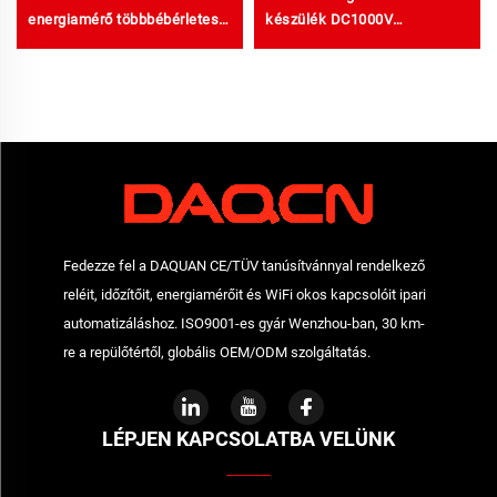
energiamérő többbébérletes
készülék DC1000V
épületekhez
túlfeszültségvédelem
Intelligens túlfeszültség-
védelmi készülék SPD
Fedezze fel a DAQUAN CE/TÜV tanúsítvánnyal rendelkező
reléit, időzítőit, energiamérőit és WiFi okos kapcsolóit ipari
automatizáláshoz. ISO9001-es gyár Wenzhou-ban, 30 km-
re a repülőtértől, globális OEM/ODM szolgáltatás.
LÉPJEN KAPCSOLATBA VELÜNK