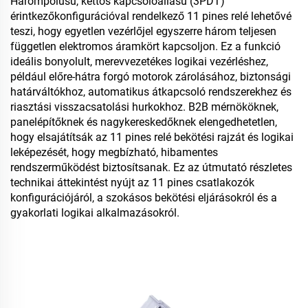
Hárompólusú, kettős kapcsolóállású (3PDT)
érintkezőkonfigurációval rendelkező 11 pines relé lehetővé
teszi, hogy egyetlen vezérlőjel egyszerre három teljesen
független elektromos áramkört kapcsoljon. Ez a funkció
ideális bonyolult, merevvezetékes logikai vezérléshez,
például előre-hátra forgó motorok zárolásához, biztonsági
határváltókhoz, automatikus átkapcsoló rendszerekhez és
riasztási visszacsatolási hurkokhoz. B2B mérnököknek,
panelépítőknek és nagykereskedőknek elengedhetetlen,
hogy elsajátítsák az 11 pines relé bekötési rajzát és logikai
leképezését, hogy megbízható, hibamentes
rendszerműködést biztosítsanak. Ez az útmutató részletes
technikai áttekintést nyújt az 11 pines csatlakozók
konfigurációjáról, a szokásos bekötési eljárásokról és a
gyakorlati logikai alkalmazásokról.