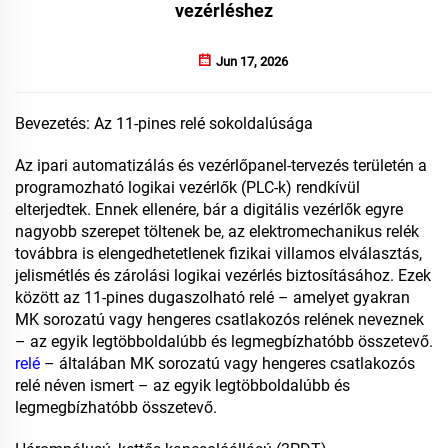
vezérléshez
Jun 17, 2026
Bevezetés: Az 11-pines relé sokoldalúsága
Az ipari automatizálás és vezérlőpanel-tervezés területén a
programozható logikai vezérlők (PLC-k) rendkívül
elterjedtek. Ennek ellenére, bár a digitális vezérlők egyre
nagyobb szerepet töltenek be, az elektromechanikus relék
továbbra is elengedhetetlenek fizikai villamos elválasztás,
jelismétlés és zárolási logikai vezérlés biztosításához. Ezek
között az 11-pines dugaszolható relé – amelyet gyakran
MK sorozatú vagy hengeres csatlakozós relének neveznek
– az egyik legtöbboldalúbb és legmegbízhatóbb összetevő.
relé
– általában MK sorozatú vagy hengeres csatlakozós
relé néven ismert – az egyik legtöbboldalúbb és
legmegbízhatóbb összetevő.