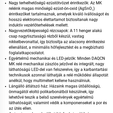
Nagy terhelhetőségű ezüstötvözet érintkezők: Az MK
reléink magas minőségű ezüst-ón-oxid (AgSnO₂)
érintkezőket tartalmaznak, amelyek kiváló ívállóságot és
hosszú elektromos élettartamot biztosítanak nagy
induktív vezérlőterhelések mellett.
Nagyvezetőképességű rézcsapok: A 11 henger alakú
csap nagytisztaságú rézből készül, vastag
nikkelbevonattal, így biztosítja az alacsony érintkezési
ellenállást, a minimális hőfejlesztést és a megbízható
foglalatkapcsolatot.
Egyértelmű mechanikai és LED-jelzők: Minden DAQCN
MK relé mechanikai zászlós jelzővel és integrált, nagy
láthatóságú LED-del van felszerelve, így a karbantartási
technikusok azonnal láthatják a relé működési állapotát
anélkül, hogy multimétert kellene használniuk.
Lángálló átlátszó ház: Házaink magas ütőállóságú,
önmagától eloltó polikarbonátból készülnek, így
lehetővé teszik a belső szerelvények egyértelmű
láthatóságát, valamint védik a komponenseket a por és
az ütés ellen.