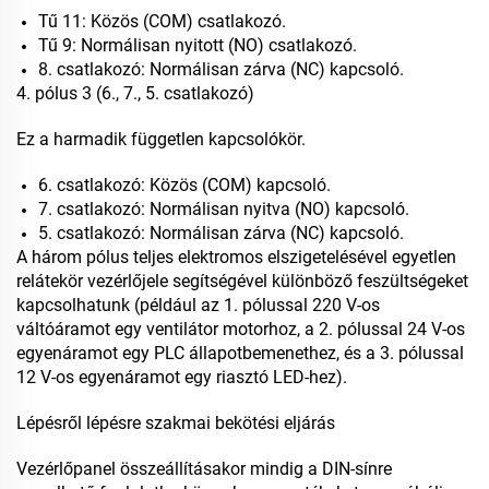
Tű 11: Közös (COM) csatlakozó.
Tű 9: Normálisan nyitott (NO) csatlakozó.
8. csatlakozó: Normálisan zárva (NC) kapcsoló.
4. pólus 3 (6., 7., 5. csatlakozó)
Ez a harmadik független kapcsolókör.
6. csatlakozó: Közös (COM) kapcsoló.
7. csatlakozó: Normálisan nyitva (NO) kapcsoló.
5. csatlakozó: Normálisan zárva (NC) kapcsoló.
A három pólus teljes elektromos elszigetelésével egyetlen
relátekör vezérlőjele segítségével különböző feszültségeket
kapcsolhatunk (például az 1. pólussal 220 V-os
váltóáramot egy ventilátor motorhoz, a 2. pólussal 24 V-os
egyenáramot egy PLC állapotbemenethez, és a 3. pólussal
12 V-os egyenáramot egy riasztó LED-hez).
Lépésről lépésre szakmai bekötési eljárás
Vezérlőpanel összeállításakor mindig a DIN-sínre