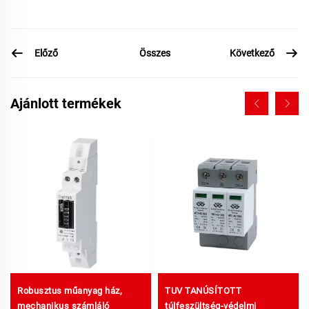
Előző
Következő
Összes
Ajánlott termékek
Robusztus műanyag ház,
TUV TANÚSÍTOTT
mechanikus számláló
túlfeszültség-védelmi