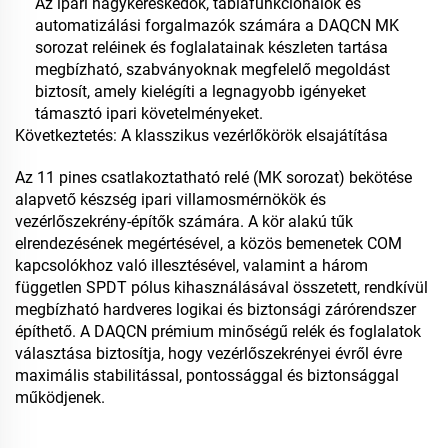
Az ipari nagykereskedők, táblafunkcionálók és
automatizálási forgalmazók számára a DAQCN MK
sorozat reléinek és foglalatainak készleten tartása
megbízható, szabványoknak megfelelő megoldást
biztosít, amely kielégíti a legnagyobb igényeket
támasztó ipari követelményeket.
Következtetés: A klasszikus vezérlőkörök elsajátítása
Az 11 pines csatlakoztatható relé (MK sorozat) bekötése
alapvető készség ipari villamosmérnökök és
vezérlőszekrény-építők számára. A kör alakú tűk
elrendezésének megértésével, a közös bemenetek COM
kapcsolókhoz való illesztésével, valamint a három
független SPDT pólus kihasználásával összetett, rendkívül
megbízható hardveres logikai és biztonsági zárórendszer
építhető. A DAQCN prémium minőségű relék és foglalatok
választása biztosítja, hogy vezérlőszekrényei évről évre
maximális stabilitással, pontossággal és biztonsággal
működjenek.