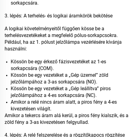
sorkapcsára.
3. lépés: A terhelés- és logikai áramkörök bekötése
A logikai követelményeitől függően kösse be a
terhelésvezetékeket a megfelelő pólus-sorkapcsokra.
Például, ha az 1. pólust jelzőlámpa vezérlésére kívánja
használni:
Kössön be egy érkező fázisvezetéket az 1-es
sorkapcsára (COM).
Kössön be egy vezetéket a „Gép üzemel” zöld
jelzőlámpához a 3-as sorkapcsára (NO).
Kössön be egy vezetéket a „Gép leállítva” piros
jelzőlámpához a 4-es sorkapcsára (NC).
Amikor a relé nincs áram alatt, a piros fény a 4-es
kivezetésen világít.
Amikor a tekercs áram alá kerül, a piros fény kialszik, és a
zöld fény a 3-as kivezetésen felgyullad.
4. lépés: A relé felszerelése és a rögzítőkapocs rögzítése