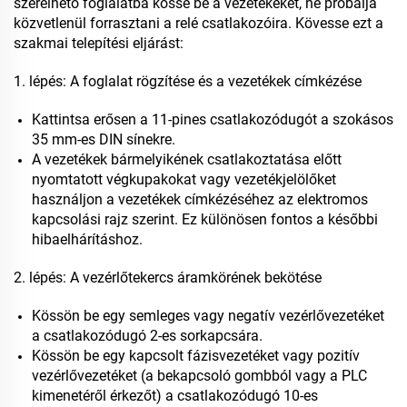
szerelhető foglalatba kösse be a vezetékeket, ne próbálja
közvetlenül forrasztani a relé csatlakozóira. Kövesse ezt a
szakmai telepítési eljárást:
1. lépés: A foglalat rögzítése és a vezetékek címkézése
Kattintsa erősen a 11-pines csatlakozódugót a szokásos
35 mm-es DIN sínekre.
A vezetékek bármelyikének csatlakoztatása előtt
nyomtatott végkupakokat vagy vezetékjelölőket
használjon a vezetékek címkézéséhez az elektromos
kapcsolási rajz szerint. Ez különösen fontos a későbbi
hibaelhárításhoz.
2. lépés: A vezérlőtekercs áramkörének bekötése
Kössön be egy semleges vagy negatív vezérlővezetéket
a csatlakozódugó 2-es sorkapcsára.
Kössön be egy kapcsolt fázisvezetéket vagy pozitív
vezérlővezetéket (a bekapcsoló gombból vagy a PLC
kimenetéről érkezőt) a csatlakozódugó 10-es