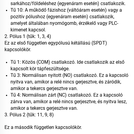
sarkához/földeléshez (egyenáram esetén) csatlakozik.
Tű 10: A működő fázishoz (váltóáram esetén) vagy a
pozitív pólushoz (egyenáram esetén) csatlakozik,
amelyet általában nyomógomb, érzékelő vagy PLC-
kimenet kapcsol.
2. Pólus 1 (tűk: 1, 3, 4)
Ez az első független egypólusú kétállású (SPDT)
kapcsolókör.
Tű 1: Közös (COM) csatlakozó. Ide csatlakozik az első
kapcsolt kör tápfeszültsége.
Tű 3: Normálisan nyitott (NO) csatlakozó. Ez a kapcsoló
nyitva van, amikor a relé nincs gerjesztve, és záródik,
amikor a tekercs gerjesztve van.
Tű 4: Normálisan zárt (NC) csatlakozó. Ez a kapcsoló
zárva van, amikor a relé nincs gerjesztve, és nyitva lesz,
amikor a tekercs gerjesztve van.
3. Pólus 2 (tűk: 11, 9, 8)
Ez a második független kapcsolókör.