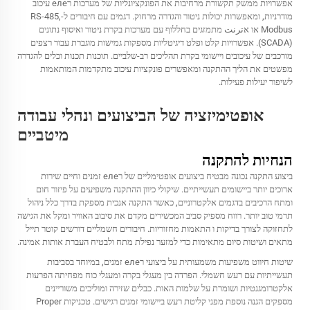
אפשרויות ממשק תקשורת מרחיבות את הפונקציונליות של מערכות רеле עיכוב
מודרניות, ומאפשרות יכולות ניטור והגדרה מרחוק. דגמים עם חיבורים ל-RS-485,
Modbus או אترنت מתמזגים בחללוף עם מערכות בקרת ניטור ואיסוף נתונים
(SCADA). אפשרויות קלט ופלט דיגיטליות מספקות גמישות מוגברת עבור רצפים
מורכבים של עיכובים ויישומי בקרת תהליכים רב-שלביים. תוכנות תכנות וכלים להגדרה
מפשטים את הליך ההתקנה ומאפשרים פונקציות עיכוב מתקדמות המותאמות
לשיפור יעילות פעילות.
אופטימיזציה של הביצועים ונהלי עבודה
מיטביים
הנחיות להתקנה
ביצוע התקנה נכונה מבטיח ביצועים אופטימליים של רеле זמנים וחיים שירות
ארוכים יותר ביישומים תעשייתיים. שיקולי כיוון ההתקנה משפיעים על פיזור חום
ומתח הרכיבים בדגמים אלקטרוניים, כאשר התקנה אנכית מספקת בדרך כלל ניהול
תרמי טוב יותר. רווח מספיק סביב המכשירים מקדם את סיבוב האוויר ומקל את הגישה
לתחזוקה לצורך בדיקות ו התאמות מחזוריות. חיבורים חשמליים דורשים קוטר תייל
מתאים ושיטות סיום מתאימות כדי למזער נפילת מתח ולבטיח העברת אותות אמינה.
שיטות חיווט משפיעות משמעותית על ביצועי רеле זמנים, במיוחד בסביבות
תעשייתיות עם רעש חשמלי. הפרדה בין מעגלי בקרה ומעגלי כוח מפחיתה הפרעות
אלקטרומגנטיות ושומרת על שלמות האות. כבלים שזירה ומוליכים משוריינים
מספקים הגנה נוספת מפני קליטת רעש ביישומי זמנים רגישים. טכניקות Proper