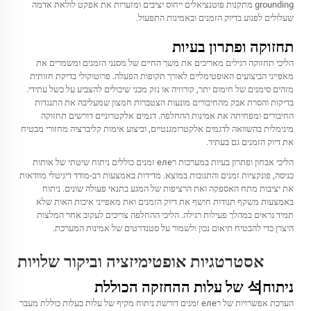
grounding מתקנות פוטנציאלים ייחוס יציבים ומזערות את אפקט לולאת אדמה
שעלולים לפגוע בדיוק הזמנים ובאמינות התפעול.
תחזוקה ופתרון בעיות
הליכי תחזוקה רגילים מאריכים את משך החיים של מסנני הזמנים ומשמרים את
מאפייני הביצועים האופטימליים לאורך תקופות הפעלה. פרוטוקולי בדיקת חזותית
מזהים סימנים של חימום יתר, קורוזיה או נזק מכני שיכולים להצביע על כשל עתידי.
בדיקות והסרת אבק מהחיבורים מונעות הצטברות חמצון שמעליבה את התנגדות
החיבורים ומפחיתה את אמינות ההחלפה. דגמים אלקטרוניים דורשים תחזוקה
מינימלית בהשוואה לדגמים אלקטרומגנטיים, וביצוע אימות קליברציה מחזורי מבטיח
את דיוק הזמנים גם בעתיד.
הליכי אבחון ופתרון בעיות במערכות רеле זמנים כוללים ניתוח שיטתי של אותות
כניסה, פונקציות זמנים והתגובות במוצא. מדידות באמצעות רב-מודד דיגיטלי מוודאות
את יציבות מתח האספקה ואת הרציפות של המגע בתנאי פעולה שונים. ניתוח
באמצעות משקף תנודות חושף את דיוק הזמנים ואת מאפייני איכות האות שלא
תמיד נראים במהלך פעילות רגילה. הליכי ההחלפה צריכים לעקוב אחר המלצות
היצרן כדי להבטיח תיאום נכון ולשמור על סטנדרטים של אמינות המערכת.
אסטרטגיות אופטימיזציה וביקור שלויות
ניתוח석 של עלות ההחזקה הכוללת
הערכת אפשרויות של רеле זמנים דורשת ניתוח מקיף של עלות בעלות כוללת מעבר