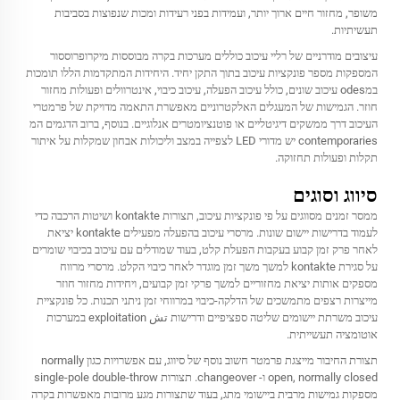
משופר, מחזור חיים ארוך יותר, ועמידות בפני רעידות ומכות שנפוצות בסביבות
תעשיתיות.
עיצובים מודרניים של רליי עיכוב כוללים מערכות בקרה מבוססות מיקרופרוססור
המספקות מספר פונקציות עיכוב בתוך התקן יחיד. היחידות המתקדמות הללו תומכות
במodes עיכוב שונים, כולל עיכוב הפעלה, עיכוב כיבוי, אינטרוולים ופעולות מחזור
חוזר. הגמישות של המעגלים האלקטרוניים מאפשרת התאמה מדויקת של פרמטרי
העיכוב דרך ממשקים דיגיטליים או פוטנציומטרים אנלוגיים. בנוסף, ברוב הדגמים המ
contemporaries יש מדורי LED לצפייה במצב וליכולות אבחון שמקלות על איתור
תקלות ופעולות תחזוקה.
סיווג וסוגים
ממסר זמנים מסווגים על פי פונקציות עיכוב, תצורות kontakte ושיטות הרכבה כדי
לעמוד בדרישות יישום שונות. מרסרי עיכוב בהפעלה מפעילים kontakte יציאת
לאחר פרק זמן קבוע בעקבות הפעלת קלט, בעוד שמודלים עם עיכוב בכיבוי שומרים
על סגירת kontakte למשך משך זמן מוגדר לאחר כיבוי הקלט. מרסרי מרווח
מספקים אותות יציאת מחזוריים למשך פרקי זמן קבועים, ויחידות מחזור חוזר
מייצרות רצפים מתמשכים של הדלקה-כיבוי במרווחי זמן ניתני תכנות. כל פונקציית
עיכוב משרתת יישומים שליטה ספציפיים ודרישות تش exploitation במערכות
אוטומציה תעשייתית.
תצורת החיבור מייצגת פרמטר חשוב נוסף של סיווג, עם אפשרויות כגון normally
open, normally closed ו- changeover. תצורות single-pole double-throw
מספקות גמישות מרבית ביישומי מתג, בעוד שתצורות מגע מרובות מאפשרות בקרה