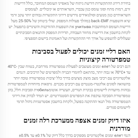
בחירת דירוג ההתקשרות דורשת ניתוח של מאפייני העומס המחובר, כולל דרישות
זרם, רמות מתח וסוגי עומס כגון עכברי, השראותיים או קיבוליים. לעומסים
השראותיים כגון מנועים וסולנואידים נדרשים דירוגי התקשרות גבוהים יותר עקב זרמי
שיא והשפעות back-EMF במהלך פעולות המפסק. שולי ביטחון של 25-50% מעל
דרישות העומס המחושבות учитыва את השפעות ההזדקנות והשינויים בתפעול. יש
לקחת בחשבון את דרישות מחזור העבודה, תדירות המפסק והתנאים הסביבתיים
שעלולים להשפיע על אורך חיי ההתקשרות ועל האמינות ביישום הספציפי.
האם רליי זמנים יכולים לפעול בסביבות
טמפרטורה קיצוניות
דגם רבים של רеле זמנים מעוצבים לפעולת טמפרטורה מורחבת, בטווח שבין -40°C
עד +70°C או גבוה יותר, בהתאם לחומרי הבנייה ולמפרטים של הרכיבים. דגמים
אלקטרוניים עם רכיבי מצב מוצק מציעים בדרך כלל יציבות טמפרטורה טובה יותר
בהשוואה לסוגים אלקטרו-מגנטיים עם רכיבים מכניים. גרסאות מיוחדות לטמפרטורות
גבוהות מיועדות ליישומים בבקרת תנורים, תעשייה אוטומобильית וסביבות חלל, בהן
טמפרטורת הסביבה עוקפת את המפרטים הסטנדרטיים. יש תמיד לבדוק את דירוגי
הטמפרטורה מול תנאי ההתקנה בפועל, ולקחת בחשבון אסטרטגיות ניהול תרמי
ליישומים סגורים.
איזו דיוק זמנים אצפה ממערכת רלה זמנים
מודרנית
דגמי רеле זמנים אלקטרוניים מספקים בדרך כלל דיוק של ±0.1% עד ±0.5%