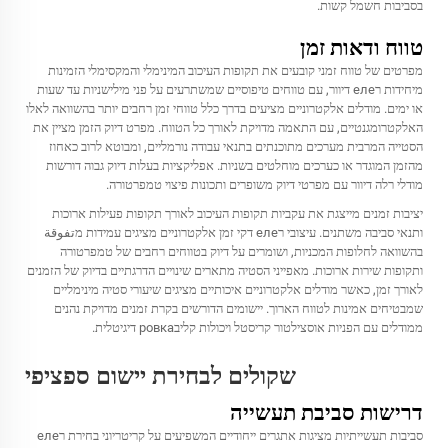
בסביבות חשמל קשות.
טווח ודאות זמן
מפרטים של טווח זמני קובעים את תקופות העיכוב המינימלי והמקסימלי הזמינות
מיחידות רеле דיוור, עם טווחים טיפוסיים שמשתרעים על פני מילישניות עד שעות
או ימים. מודלים אלקטרוניים מציעים בדרך כלל טווחי זמן רחבים יותר בהשוואה לאלו
האלקטרומגנטיים, עם התאמה מדויקת לאורך כל הטווח. מפרט דיוק הזמן מציין את
הסטייה המרבית מערכים מתוכנתים בתנאי עבודה נורמליים, ומבוטא לרוב כאחוז
מהזמן המוגדר או כערכים מוחלטים בשניות. אפליקציות בעלות דיוק גבוה דורשות
מודלי רלה דיוור עם מפרטי דיוק משופרים ותכונות פיצוי טמפרטורה.
יציבות זמנים מייצגת את עקביות תקופות העיכוב לאורך תקופות פעילות ארוכות
ותנאי סביבה משתנים. עיצובי רеле דקי זמן אלקטרוניים מציגים עמידות מتفوقة
בהשוואה לחלופות המכניות, ושומרים על דיוק בטווחים רחבים של טמפרטורה
ותקופות שירות ארוכות. מאפייני הסטיה מתארים שינויים הדרגתיים בדיוק של הזמנים
לאורך זמן, כאשר מודלים אלקטרוניים איכותיים מציגים שיעורי סטיה מינימליים
שמבטיחים אמינות לטווח הארוך. יישומים הדורשים בקרת זמנים מדויקת נהנים
ממודלים עם הפניות אוסצילטור קריסטל ויכולות קליבровка דיגיטלית.
שקולים לבחירת יישום ספציפי
דרישות סביבת תעשייה
סביבות תעשייתיות מציגות אתגרים ייחודיים המשפיעים על קריטריוני בחירת רеле