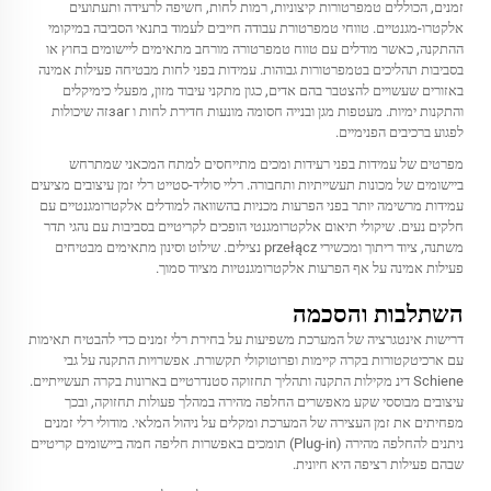
זמנים, הכוללים טמפרטורות קיצוניות, רמות לחות, חשיפה לרעידה ותעתועים
אלקטרו-מגנטיים. טווחי טמפרטורת עבודה חייבים לעמוד בתנאי הסביבה במיקומי
ההתקנה, כאשר מודלים עם טווח טמפרטורה מורחב מתאימים ליישומים בחוץ או
בסביבות תהליכים בטמפרטורות גבוהות. עמידות בפני לחות מבטיחה פעילות אמינה
באזורים שעשויים להצטבר בהם אדים, כגון מתקני עיבוד מזון, מפעלי כימיקלים
והתקנות ימיות. מעטפות מגן ובנייה חסומה מונעות חדירת לחות ו загזה שיכולות
לפגוע ברכיבים הפנימיים.
מפרטים של עמידות בפני רעידות ומכים מתייחסים למתח המכאני שמתרחש
ביישומים של מכונות תעשייתיות ותחבורה. רליי סוליד-סטייט
רלי זמן
עיצובים מציעים
עמידות מרשימה יותר בפני הפרעות מכניות בהשוואה למודלים אלקטרומגנטיים עם
חלקים נעים. שיקולי תיאום אלקטרומגנטי הופכים לקריטיים בסביבות עם נהגי תדר
משתנה, ציוד ריתוך ומכשירי przełącz נצילים. שילוט וסינון מתאימים מבטיחים
פעילות אמינה על אף הפרעות אלקטרומגנטיות מציוד סמוך.
השתלבות והסכמה
דרישות אינטגרציה של המערכת משפיעות על בחירת רלי זמנים כדי להבטיח תאימות
עם ארכיטקטורות בקרה קיימות ופרוטוקולי תקשורת. אפשרויות התקנה על גבי
Schiene דינ מקילות התקנה ותהליך תחזוקה סטנדרטיים בארונות בקרה תעשייתיים.
עיצובים מבוססי שקע מאפשרים החלפה מהירה במהלך פעולות תחזוקה, ובכך
מפחיתים את זמן העצירה של המערכת ומקלים על ניהול המלאי. מודולי רלי זמנים
ניתנים להחלפה מהירה (Plug-in) תומכים באפשרות חליפה חמה ביישומים קריטיים
שבהם פעילות רציפה היא חיונית.