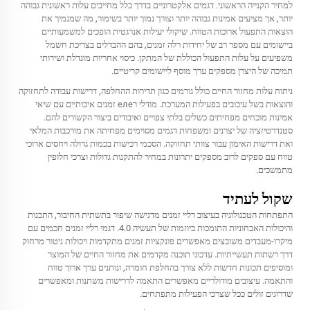
למחיר הקנייה הראשוני. דגמים אלקטרוניים בדרך כלל מחייבים עלות ראשונית גבוהה
יותר, אך מציעים אמינות גבוהה יותר וצורך נמוך יותר בשימור, מה שמנמיך את
הוצאות התפעול ארוכות הטווח. שיקולי יעילות אנרגטית הופכים למשמעותיים
ביישומים עם מספר רב של יחידות רלה זמנים, בהם ההבדלים בצריכת חשמל
משפיעים על עלות התפעול הכוללת של המתקן. כיסוי אחריות מוגדלת ושירותי
תמיכה של היצרן מספקים ערך מוסף ליישומים קריטיים.
ניתוח עלות מחזור החיים כולל גורמים כגון תדירות ההחלפה, דרישות עבודה לתחזוקה
והוצאות בשל עיכובים בפעילות המערכת. מודלי רеле זמנים איכותיים עם שיאי
אמינות מוכחים מפחיתים כשלים בלתי צפויים ואיבודים ביצור הקשורים להם.
סטנדרטיזציה של יצרנים ומשפחות דגמים מסוימים מפחיתה את מורכבות המלאי
ואת דרישות האימון עבור צוותי תחזוקה. הסכמי רכישות בכמות גדולה ויחסים ארוכי
טווח עם ספקים לרוב מספקים יתרונות במחיר להתקנות גדולות וצרכי חלופין
מתמשכים.
שקול לעתיד
התפתחות הטכנולוגיה בעיצוב רליי זמנים מדגישה שיפור בתשתית החיבור, התכנות
והיכולות האבחוניות התומכות ביוזמות של תעשיה 4.0. דגמי רליי זמנים חכמים עם
מיקרו-מעבדים משובצים מאפשרים פונקציות זמנים מתקדמות ויכולות ניטור מרחוק
דרך רשתות תעשייתיות. עדכוני תוכנה מקדמים את מחזור החיים של המוצר
ומוסיפים תכונות חדשות ללא צורך בהחלפת חומרה, ונותנים ערך ארוך טווח
והתאמה. עיצובים מודולריים מאפשרים התאמה לדרישות משתנות ומאפשרים
שדרוגים זולים ככל שצרכי הפעילות מתפתחים.