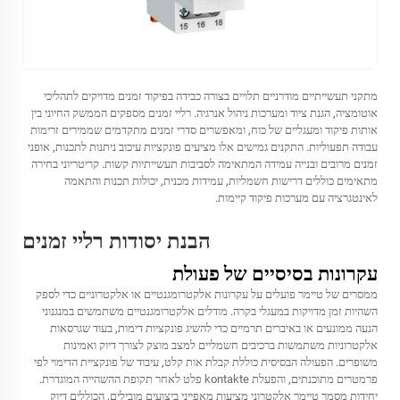
מתקני תעשייתיים מודרניים תלויים בצורה כבידה בפיקוד זמנים מדויקים לתהליכי
אוטומציה, הגנת ציוד ומערכות ניהול אנרגיה. רליי זמנים מספקים הממשק החיוני בין
אותות פיקוד ומעגליים של כוח, ומאפשרים סדרי זמנים מתקדמים שממירים זרימות
עבודה תפעוליות. התקנים גמישים אלו מציעים פונקציות עיכוב ניתנות לתכנות, אופני
זמנים מרובים ובנייה עמידה המתאימה לסביבות תעשייתיות קשות. קריטריוני בחירה
מתאימים כוללים דרישות חשמליות, עמידות מכנית, יכולות תכנות והתאמה
לאינטגרציה עם מערכות פיקוד קיימות.
הבנת יסודות רליי זמנים
עקרונות בסיסיים של פעולת
ממסרים של טיימר פועלים על עקרונות אלקטרומגנטיים או אלקטרוניים כדי לספק
השהיות זמן מדויקות במעגלי בקרה. מודלים אלקטרומגנטיים משתמשים במנגנוני
הנעה ממונעים או באיברים תרמיים כדי להשיג פונקציות דימות, בעוד שגרסאות
אלקטרוניות משתמשות ברכיבים חשמליים למצב מוצק לצורך דיוק ואמינות
משופרים. הפעולה הבסיסית כוללת קבלת אות קלט, עיבוד של פונקציית הדימוי לפי
פרמטרים מתוכנתים, והפעלת kontakte פלט לאחר תקופת ההשהייה המוגדרת.
יחידות מסמך טיימר אלקטרוני מציעות מאפייני ביצועים מובילים, הכוללים דיוק