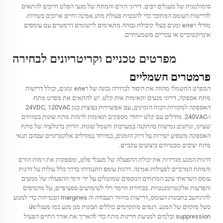
סימולטנית של מעגלים רבים. דירוגי הזרם והמתח של מגעי הפלט חייבים להתאים
לדרישות העומס המחובר כדי להבטיח פעולת מתג אמינה וחיים ארוכים בשירות.
מודלי רеле זמנים בעלי קיבולת גבוהה מתאימים ליישומים דרמטיים עם עומסים
אינדוקטיביים או עכריים משמעותיים.
מפרטים טכניים וקריטריונים לבחירה
פרמטרים חשמליים
המפרט החשמלי מהווה את היסוד לבחירה נכונה של רеле זמנים, וכולל דרישות
מתח אספקה, דירוגי מגעים ותאימות אות קלט. יש להתאים את מפרט מתח
האספקה למקורות הכוח הזמינים, עם אפשרויות נפוצות כגון 24VDC, 120VAC
ו-240VAC. מודלים עם קלט ייחודי מספקים תאימות לרמות מתח שונות בטווחים
שצוינו, ונותנים גמישות בהתקנה במערכות חשמל שונות. הדיוק ברגולציה של מתח
האספקה משפיע ישירות על דיוק הזמנים, במיוחד במודלים אלקטרוניים שבהם תנאי
מתח יציבים מבטיחים ביצועים עקביים.
דרגות המגע מגדירות את יכולת ההפעלה של מעגלי פלט, ומספקות את רמות הזרם
והמתח המרביים לפעילות אמינה. דרגות עומס התנגדותי בדרך כלל עולות על דרגות
עומס השראתי עקב המתחים הנוספים שמוטלים על ידי זרמי ההפעלה של מנועים
והפרעות אלקטרומגנטיות. בבחירת תיימר רלי לשימושים ספציפיים, על מהנדסים
להתחשב בתכונות העומס, דרישות מחזור העבודה וה margines הבטיחות כדי למנוע
כשל מוקדם של המגע. דגמים מתקדמים כוללים תכונות מגן מגע כמו מעגליức
suppression ובלמים למניעת חריגות מתח כדי להאריך את אורך החיים הפעיל