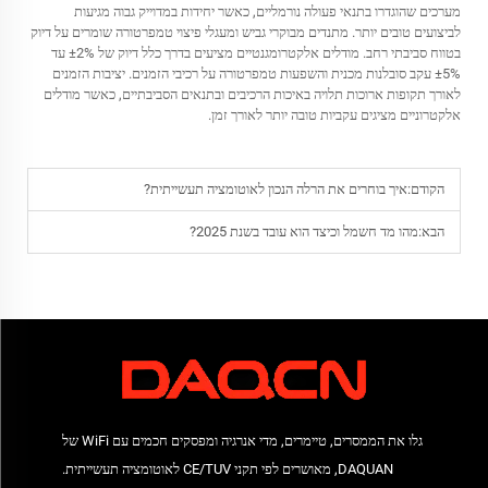
מערכים שהוגדרו בתנאי פעולה נורמליים, כאשר יחידות במדוייק גבוה מגיעות
לביצועים טובים יותר. מתנדים מבוקרי גביש ומעגלי פיצוי טמפרטורה שומרים על דיוק
בטווח סביבתי רחב. מודלים אלקטרומגנטיים מציעים בדרך כלל דיוק של ±2% עד
±5% עקב סובלנות מכנית והשפעות טמפרטורה על רכיבי הזמנים. יציבות הזמנים
לאורך תקופות ארוכות תלויה באיכות הרכיבים ובתנאים הסביבתיים, כאשר מודלים
אלקטרוניים מציגים עקביות טובה יותר לאורך זמן.
הקודם:
איך בוחרים את הרלה הנכון לאוטומציה תעשייתית?
הבא:
מהו מד חשמל וכיצד הוא עובד בשנת 2025?
גלו את הממסרים, טיימרים, מדי אנרגיה ומפסקים חכמים עם WiFi של
DAQUAN, מאושרים לפי תקני CE/TUV לאוטומציה תעשייתית.