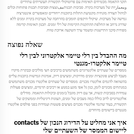
תקני התאמה מבטיחים תאימות עם פרוטוקולי תקשורת תעשייתים עתידיים
ومعمارיות של מערכות בקרה. סביבות תכנותمفוצצות וסביבות תכנות פתוחות וכלים
לניהול תצורה מונחית מקטיעת התלות בתוכנות ייחודיים ומאפשרים אינטגרציה
גמישה של מערכות. שיקולי היקפים תומכים בהרחבה של מערכות בקרת זמנים ללא
שדרוג נרחב או החלפת ההתקנות הקיימות של רלי זמנים. תכנון תאימות קדימה
מפחית סיכני התיישנות ומשמר ערך השקעה ארוכת טווח.
שאלה נפוצה
מה ההבדל בין רלי טיימר אלקטרוני לבין רלי
טיימר אלקטרו-מגנטי
ממסרים של שעתיים אלקטרוניים משתמשים ברכיבים חצי מוליכים ובבקרת מיקרו
מעבד לביצוע פונקציות זמנים מדויקות, ומציעים דיוק, אמינות וגמישות בתכנות עליים
בהשוואה לדגמים אלקטרו מכניים. ממסרים של שעתיים אלקטרו מכניים משתמשים
במנתחים מכוניים לזמן, כגון גל אפי מונע במנוע או רכיבים תרמיים, ומציעים פעולות
עמידות בסביבות קשות, אך עם דיוק מוגבל בזמנים וביכולות התאמה. מודלים
אלקטרוניים לרוב כוללו כמה מצבים של זמנים, תצוגות דיגיטליות וממשקים של
תקשורת, בעוד שדגמי אלקטרו מכניים מציעים פשטות ועמידות בפני פולסים אלקטרו
מגנטיים ביישומים מיוחדים.
איך אני מחליט על הדירוג הנכון של contacts
ליישום הממסר של השעתיים שלי