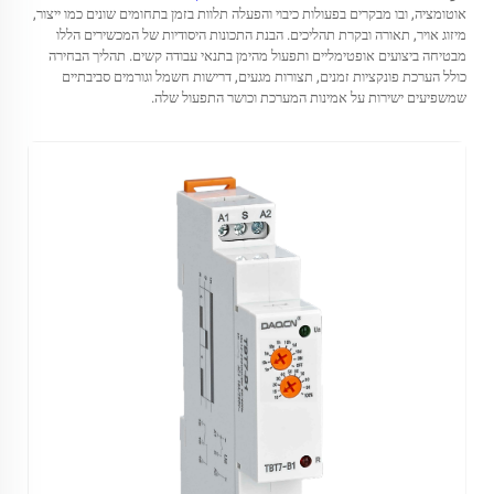
אוטומציה, ובו מבקרים בפעולות כיבוי והפעלה תלוות בזמן בתחומים שונים כמו ייצור,
מיזוג אויר, תאורה ובקרת תהליכים. הבנת התכונות היסודיות של המכשירים הללו
מבטיחה ביצועים אופטימליים ותפעול מהימן בתנאי עבודה קשים. תהליך הבחירה
כולל הערכת פונקציות זמנים, תצורות מגעים, דרישות חשמל וגורמים סביבתיים
שמשפיעים ישירות על אמינות המערכת וכושר התפעול שלה.