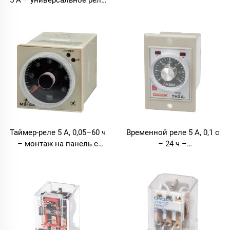
5 А – универсальное реле
задержки времени для
монтажа на панель
Временной реле 5 А, 0,1 с
Таймер-реле 5 А, 0,05–60 ч
– 24 ч –
– монтаж на панель с
многодиапазонный
задержкой
таймер с задержкой