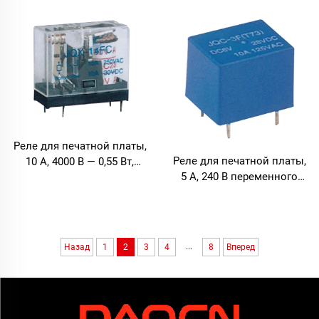
Реле для печатной платы,
Реле для печатной платы,
10 А, 4000 В — 0,55 Вт,
5 А, 240 В переменного
общего назначения
тока — 3–48 В
постоянного тока, низкое
энергопотребление, 0,36 Вт
...
Назад
1
2
3
4
8
Вперед