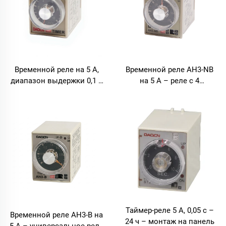
Временной реле на 5 А,
Временной реле AH3-NB
диапазон выдержки 0,1 с
на 5 А – реле с 4
– 30 ч – универсальное
диапазонами выдержки (3
реле задержки времени
с – 30 мин) для монтажа
на панель
Таймер-реле 5 А, 0,05 с –
Временной реле AH3-B на
24 ч – монтаж на панель