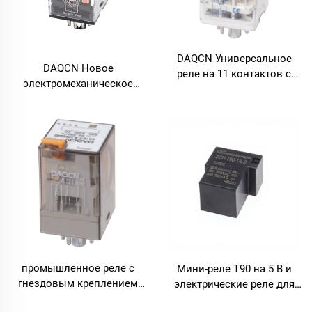
DAQCN Универсальное
DAQCN Новое
реле на 11 контактов с
электромеханическое
номинальной мощностью
универсальное реле MK3P-
обмотки 1,5 Вт / 2,5 В·А
I, хит продаж, 11 контактов
промышленное реле с
Мини-реле T90 на 5 В и
гнездовым креплением
электрические реле для
2Z/3Z на 10 А
печатной платы T95, T73