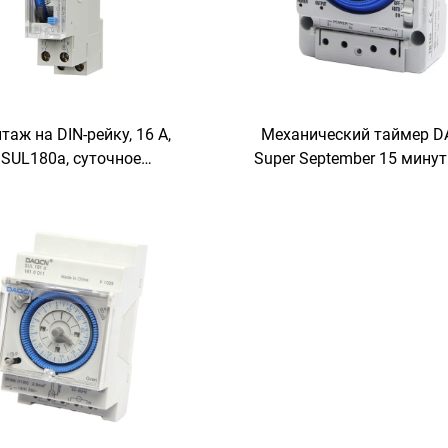
таж на DIN-рейку, 16 А,
Механический таймер 
SUL180a, суточное
Super September 15 минут 
аммирование времени, в
максимальным током 
наличии
TB388