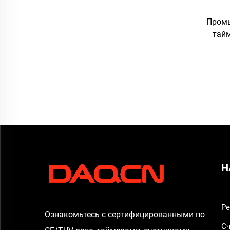
Пром
тайм
часово
с ма
Н
Ре
Ознакомьтесь с сертифицированными по
Сч