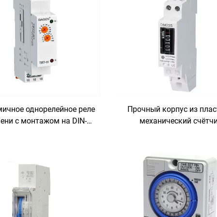
ичное однорелейное реле
Прочный корпус из плас
ени с монтажом на DIN-
механический счётч
ейку для подогрева и
электроэнергии дл
охлаждения
многоквартирных зда