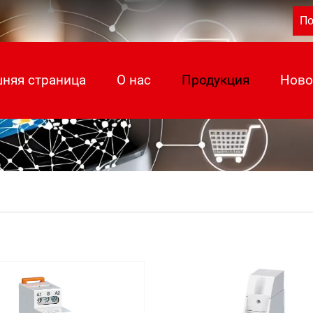
По
няя страница
О нас
Продукция
Ново