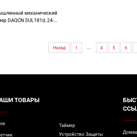
ышленный механический
ер DAQCN SUL181d, 24-
й переключатель времени
ксимальным током 16 А
...
Назад
1
4
5
6
АШИ ТОВАРЫ
БЫС
ССЫ
ле
Таймер
Домаш
Устройство Защиты
етчик