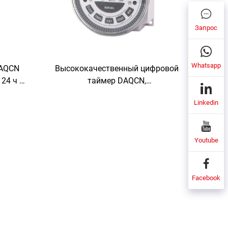
Запрос
Whatsapp
DAQCN
Высококачественный цифровой
24 ч с
таймер DAQCN,
16 А
программируемый недельный
Linkedin
таймер TM-619LHN
Youtube
Facebook