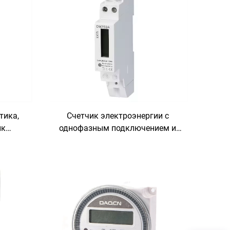
тика,
Счетчик электроэнергии с
ик
однофазным подключением и
я
монтажным DIN-рейкой для
ний
быстрой установки