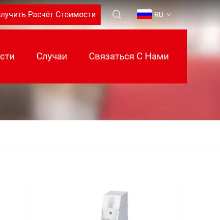
лучить Расчёт Стоимости
RU
сти
Случаи
Связаться С Нами